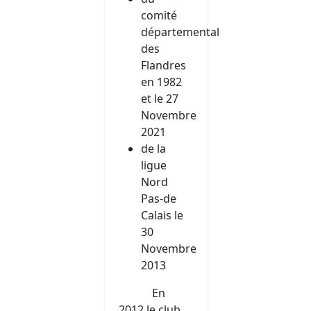
comité
départemental
des
Flandres
en 1982
et le 27
Novembre
2021
de la
ligue
Nord
Pas-de
Calais le
30
Novembre
2013
En
2012 le club